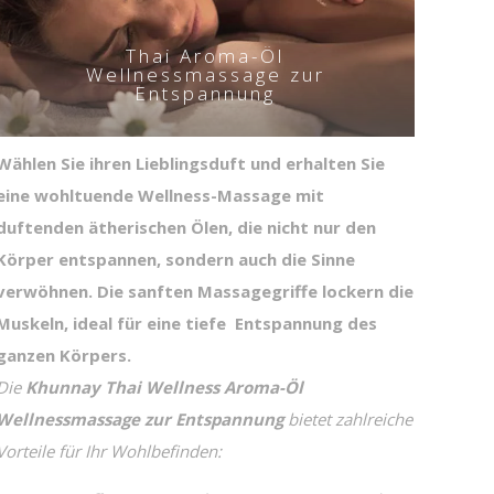
Thai Aroma-Öl
Wellnessmassage zur
Entspannung
Wählen Sie ihren Lieblingsduft und erhalten Sie
eine wohltuende Wellness-Massage mit
duftenden ätherischen Ölen, die nicht nur den
Körper entspannen, sondern auch die Sinne
verwöhnen. Die sanften Massagegriffe lockern die
Muskeln, ideal für eine tiefe Entspannung des
ganzen Körpers.
Die
Khunnay Thai Wellness Aroma-Öl
Wellnessmassage zur Entspannung
bietet zahlreiche
Vorteile für Ihr Wohlbefinden: