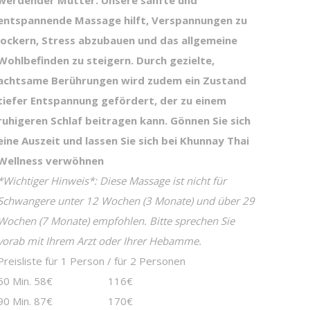
entspannende Massage hilft, Verspannungen zu
lockern, Stress abzubauen und das allgemeine
Wohlbefinden zu steigern. Durch gezielte,
achtsame Berührungen wird zudem ein Zustand
tiefer Entspannung gefördert, der zu einem
ruhigeren Schlaf beitragen kann.
Gönnen Sie sich
eine Auszeit und lassen Sie sich bei Khunnay Thai
Wellness verwöhnen
*Wichtiger Hinweis*: Diese Massage ist nicht für
Schwangere unter 12 Wochen (3 Monate) und über 29
Wochen (7 Monate) empfohlen. Bitte sprechen Sie
vorab mit Ihrem Arzt oder Ihrer Hebamme.
Preisliste für 1 Person / für 2 Personen
60 Min. 58€ 116€
90 Min. 87€ 170€