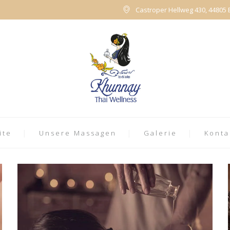
Castroper Hellweg 430, 44805
ite
Unsere Massagen
Galerie
Konta