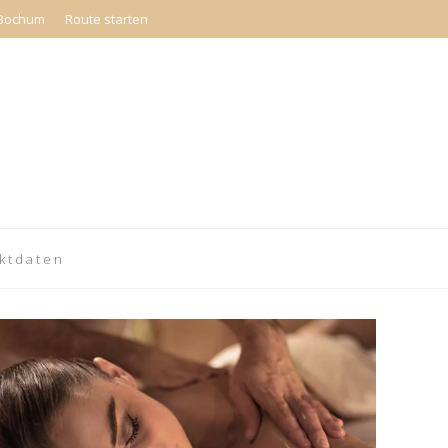
 Bochum
Route starten
ktdaten