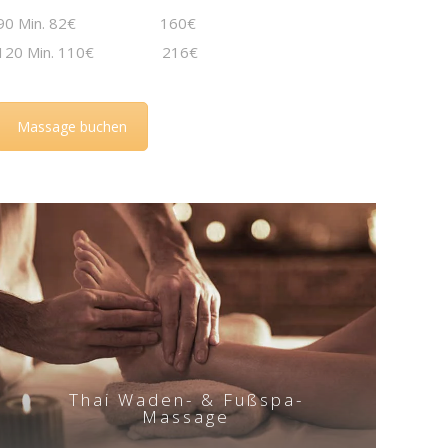
90 Min. 82€ 160€
120 Min. 110€ 216€
Massage buchen
Thai Waden- & Fußspa-
Massage