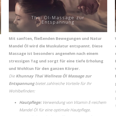
Thai Öl-Massage zur
Entspannung
Mit sanften, fließenden Bewegungen und Natur
Mandel Öl wird die Muskulatur entspannt. Diese
Massage ist besonders angenehm nach einem
stressigen Tag und sorgt für eine tiefe Erholung
und Wohltun für den ganzen Körper.
Die
Khunnay Thai Wellness Öl Massage zur
Entspannung
bietet zahlreiche Vorteile für Ihr
Wohlbefinden:
Hautpflege:
Verwendung von Vitamin E-reichem
Mandel Öl für eine optimale Hautpflege.