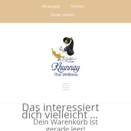
Whatsapp
Telefon
Route starten
Das interessiert
dich vielleicht …
Dein Warenkorb ist
gerade leer!